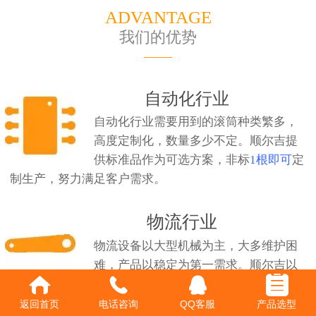
ADVANTAGE
我们的优势
——
自动化行业
自动化行业需要用到的滚筒种类繁多，
高度定制化，数量多少不定。顺尔吉提
供标准品作为可选方案，非标
1根即可
定
制生产，努力满足客户需求。
物流行业
物流设备以大型机械为主，大多维护困
难，产品以稳定为第一需求。顺尔吉以
多年行业经验，严格把控质量，致力生
产精密可靠的产品。
返回首页
电话咨询
QQ客服
产品选型